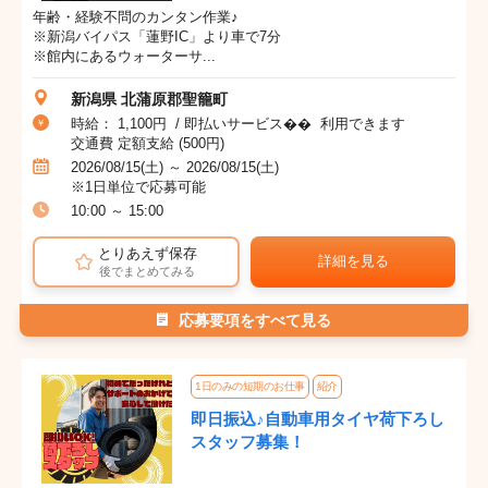
年齢・経験不問のカンタン作業♪
※新潟バイパス「蓮野IC」より車で7分
※館内にあるウォーターサ...
新潟県 北蒲原郡聖籠町
時給： 1,100円 / 即払いサービス�� 利用できます
交通費 定額支給 (500円)
2026/08/15(土) ～ 2026/08/15(土)
※1日単位で応募可能
10:00 ～ 15:00
とりあえず保存
詳細を見る
後でまとめてみる
応募要項をすべて見る
1日のみの短期のお仕事
紹介
即日振込♪自動車用タイヤ荷下ろし
スタッフ募集！