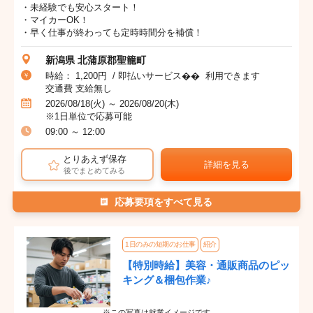
・未経験でも安心スタート！
・マイカーOK！
・早く仕事が終わっても定時時間分を補償！
新潟県 北蒲原郡聖籠町
時給： 1,200円 / 即払いサービス�� 利用できます
交通費 支給無し
2026/08/18(火) ～ 2026/08/20(木)
※1日単位で応募可能
09:00 ～ 12:00
とりあえず保存
詳細を見る
後でまとめてみる
応募要項をすべて見る
1日のみの短期のお仕事
紹介
【特別時給】美容・通販商品のピッ
キング＆梱包作業♪
※この写真は就業イメージです