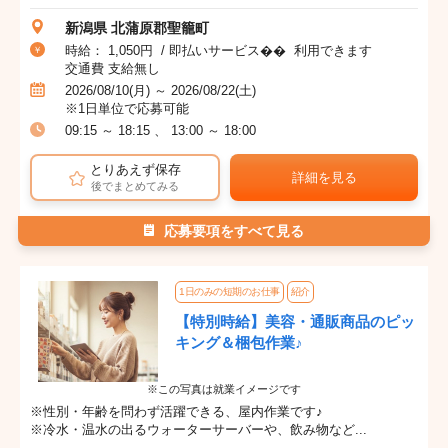
新潟県 北蒲原郡聖籠町
時給： 1,050円 / 即払いサービス�� 利用できます
交通費 支給無し
2026/08/10(月) ～ 2026/08/22(土)
※1日単位で応募可能
09:15 ～ 18:15 、 13:00 ～ 18:00
とりあえず保存
詳細を見る
後でまとめてみる
応募要項をすべて見る
1日のみの短期のお仕事
紹介
【特別時給】美容・通販商品のピッ
キング＆梱包作業♪
※この写真は就業イメージです
※性別・年齢を問わず活躍できる、屋内作業です♪
※冷水・温水の出るウォーターサーバーや、飲み物など...