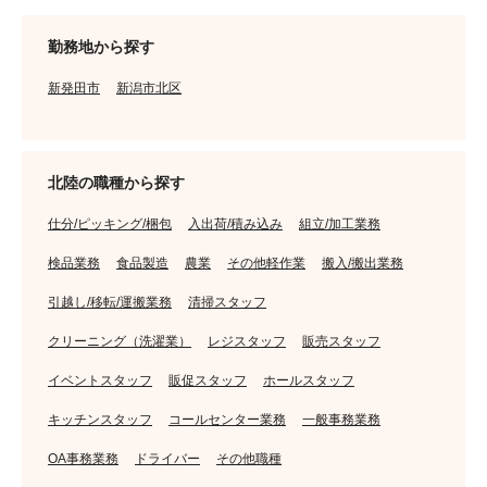
勤務地から探す
新発田市
新潟市北区
北陸の職種から探す
仕分/ピッキング/梱包
入出荷/積み込み
組立/加工業務
検品業務
食品製造
農業
その他軽作業
搬入/搬出業務
引越し/移転/運搬業務
清掃スタッフ
クリーニング（洗濯業）
レジスタッフ
販売スタッフ
イベントスタッフ
販促スタッフ
ホールスタッフ
キッチンスタッフ
コールセンター業務
一般事務業務
OA事務業務
ドライバー
その他職種