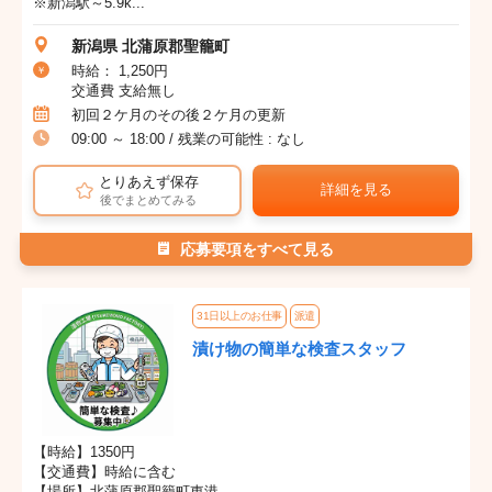
※新潟駅～5.9k...
新潟県 北蒲原郡聖籠町
時給： 1,250円
交通費 支給無し
初回２ケ月のその後２ケ月の更新
09:00 ～ 18:00 / 残業の可能性 : なし
とりあえず保存
詳細を見る
後でまとめてみる
応募要項をすべて見る
31日以上のお仕事
派遣
漬け物の簡単な検査スタッフ
【時給】1350円
【交通費】時給に含む
【場所】北蒲原郡聖籠町東港