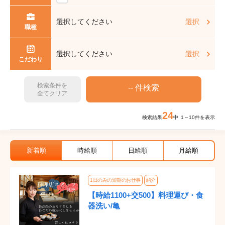
選択してください
選択
職種
選択してください
選択
こだわり
検索条件を
全てクリア
24
検索結果
中 1～10件を表示
新着順
時給順
日給順
月給順
1日のみの短期のお仕事
紹介
【時給1100+交500】料理運び・食
器洗い/亀