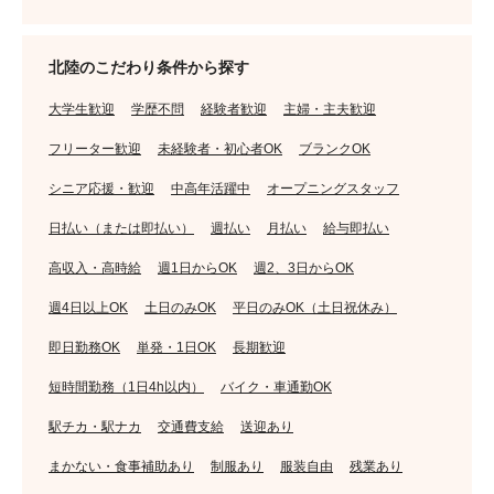
北陸のこだわり条件から探す
大学生歓迎
学歴不問
経験者歓迎
主婦・主夫歓迎
フリーター歓迎
未経験者・初心者OK
ブランクOK
シニア応援・歓迎
中高年活躍中
オープニングスタッフ
日払い（または即払い）
週払い
月払い
給与即払い
高収入・高時給
週1日からOK
週2、3日からOK
週4日以上OK
土日のみOK
平日のみOK（土日祝休み）
即日勤務OK
単発・1日OK
長期歓迎
短時間勤務（1日4h以内）
バイク・車通勤OK
駅チカ・駅ナカ
交通費支給
送迎あり
まかない・食事補助あり
制服あり
服装自由
残業あり