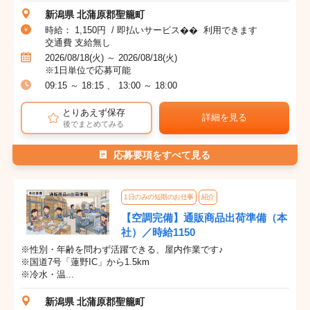
新潟県 北蒲原郡聖籠町
時給： 1,150円 / 即払いサービス�� 利用できます
交通費 支給無し
2026/08/18(火) ～ 2026/08/18(火)
※1日単位で応募可能
09:15 ～ 18:15 、 13:00 ～ 18:00
とりあえず保存
詳細を見る
後でまとめてみる
応募要項をすべて見る
1日のみの短期のお仕事
紹介
【空調完備】通販商品出荷準備（本
社）／時給1150
※性別・年齢を問わず活躍できる、屋内作業です♪
※国道7号「蓮野IC」から1.5km
※冷水・温...
新潟県 北蒲原郡聖籠町