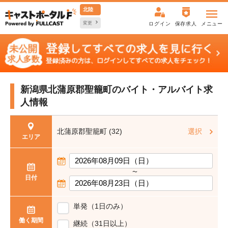
北陸
変更
ログイン
保存求人
メニュー
新潟県北蒲原郡聖籠町の
バイト・アルバイト求
人情報
北蒲原郡聖籠町 (32)
選択
エリア
〜
日付
単発（1日のみ）
働く期間
継続（31日以上）