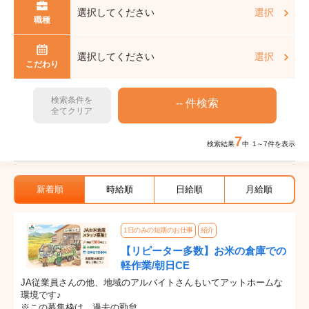
選択してください
選択
職種
選択してください
選択
こだわり
検索条件を
全てクリア
7
検索結果
中 1～7件を表示
新着順
時給順
日給順
月給順
1日のみの短期のお仕事
紹介
【リピーター多数】お米の倉庫での
軽作業/朝日CE
JA従業員さんの他、地域のアルバイトさんもいてアットホームな
環境です♪
※この募集枠は、過去の勤怠...