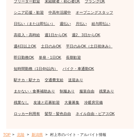
フリーター歓迎
未経験者・初心者OK
ブランクOK
シニア応援・歓迎
中高年活躍中
オープニングスタッフ
日払い（または即払い）
週払い
月払い
給与即払い
高収入・高時給
週1日からOK
週2、3日からOK
週4日以上OK
土日のみOK
平日のみOK（土日祝休み）
即日勤務OK
単発・1日OK
長期歓迎
短時間勤務（1日4h以内）
バイク・車通勤OK
駅チカ・駅ナカ
交通費支給
送迎あり
まかない・食事補助あり
制服あり
服装自由
残業あり
残業なし
友達と応募歓迎
大量募集
冷暖房完備
ロッカー利用有
髪型・髪色自由
ネイル自由・ピアスOK
TOP
北陸
新潟県
村上市のバイト・アルバイト情報