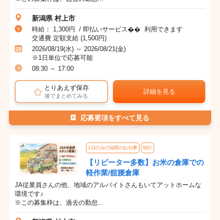
新潟県 村上市
時給： 1,300円 / 即払いサービス�� 利用できます
交通費 定額支給 (1,500円)
2026/08/19(水) ～ 2026/08/21(金)
※1日単位で応募可能
08:30 ～ 17:00
とりあえず保存
詳細を見る
後でまとめてみる
応募要項をすべて見る
1日のみの短期のお仕事
紹介
【リピーター多数】お米の倉庫での
軽作業/舘腰倉庫
JA従業員さんの他、地域のアルバイトさんもいてアットホームな
環境です♪
※この募集枠は、過去の勤怠...