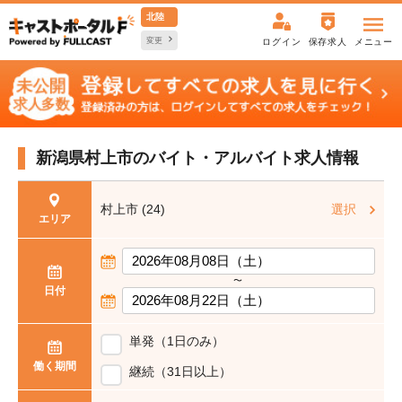
北陸
変更
ログイン
保存求人
メニュー
新潟県村上市の
バイト・アルバイト求人情報
村上市 (24)
選択
エリア
〜
日付
単発（1日のみ）
働く期間
継続（31日以上）