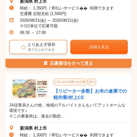
新潟県 村上市
時給： 1,350円 / 即払いサービス�� 利用できます
交通費 定額支給 (1,500円)
2026/08/21(金) ～ 2026/08/21(金)
※1日単位で応募可能
08:30 ～ 17:00
とりあえず保存
詳細を見る
後でまとめてみる
応募要項をすべて見る
1日のみの短期のお仕事
紹介
【リピーター多数】お米の倉庫での
軽作業/村上CE
JA従業員さんの他、地域のアルバイトさんもいてアットホームな
環境です♪
※この募集枠は、過去の勤怠...
新潟県 村上市
時給： 1,300円 / 即払いサービス�� 利用できます