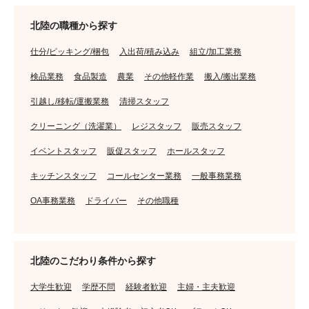
北陸の職種から探す
仕分/ピッキング/梱包
入出荷/積み込み
組立/加工業務
検品業務
食品製造
農業
その他軽作業
搬入/搬出業務
引越し/移転/運搬業務
清掃スタッフ
クリーニング（洗濯業）
レジスタッフ
販売スタッフ
イベントスタッフ
販促スタッフ
ホールスタッフ
キッチンスタッフ
コールセンター業務
一般事務業務
OA事務業務
ドライバー
その他職種
北陸のこだわり条件から探す
大学生歓迎
学歴不問
経験者歓迎
主婦・主夫歓迎