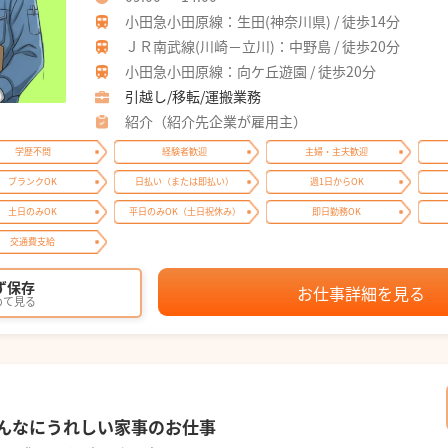
小田急小田原線：生田(神奈川県) / 徒歩14分
ＪＲ南武線(川崎－立川)：中野島 / 徒歩20分
小田急小田原線：向ケ丘遊園 / 徒歩20分
引越し/移転/運搬業務
紹介（紹介先企業が雇用主）
学歴不問
経験者歓迎
主婦・主夫歓迎
ブランクOK
日払い（または即払い）
週1日からOK
土日のみOK
平日のみOK（土日祝休み）
即日勤務OK
交通費支給
ず保存
お仕事詳細を見る
めて見る
んなにうれしい家事のお仕事