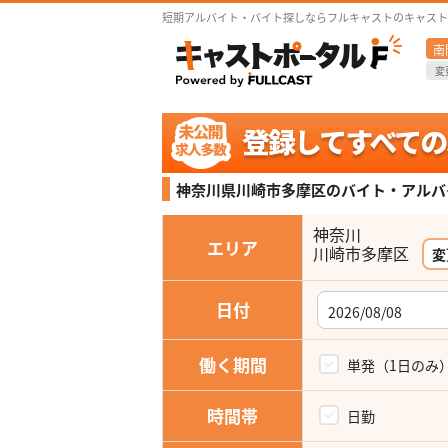
短期アルバイト・バイト探しならフルキャストのキャスト
南
変
神奈川県川崎市多摩区の
バイト・アルバ
神奈川
エリア
変
日付
働く期間
単発（1日のみ
時間帯
日勤