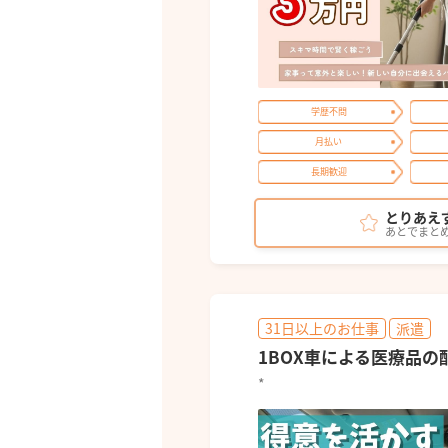
学歴不問
月払い
長期歓迎
とりあえ
あとでまと
31日以上のお仕事
派遣
1BOX車による医療品の
*