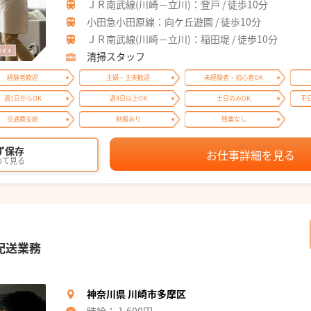
ＪＲ南武線(川崎－立川)：登戸 / 徒歩10分
小田急小田原線：向ケ丘遊園 / 徒歩10分
ＪＲ南武線(川崎－立川)：稲田堤 / 徒歩10分
清掃スタッフ
経験者歓迎
主婦・主夫歓迎
未経験者・初心者OK
週1日からOK
週4日以上OK
土日のみOK
平
交通費支給
制服あり
残業なし
ず保存
お仕事詳細を見る
めて見る
配送業務
神奈川県 川崎市多摩区