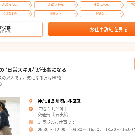
週1日からOK
週4日以上OK
土日のみOK
平
交通費支給
制服あり
残業なし
ず保存
お仕事詳細を見る
めて見る
の“日常スキル”が仕事になる
スの求人です。気になる方はHPを！
心
神奈川県 川崎市多摩区
時給： 1,700円
交通費 実費支給
※長期のお仕事です
09:30 ～ 12:00 、 09:30 ～ 16:00 、 13:30 ～ 1