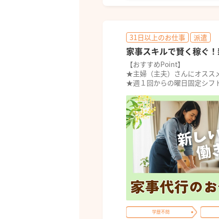
31日以上のお仕事
派遣
家事スキルで賢く稼ぐ！
【おすすめPoint】
★主婦（主夫）さんにオスス
★週１回からの曜日固定シフト
学歴不問