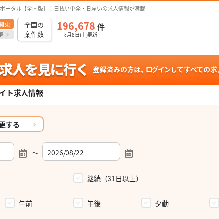
ポータル【全国版】！日払い単発・日雇いの求人情報が満載
196,678
関東
全国の
件
案件数
更
8月8日(土)更新
イト求人情報
更する
～
）
継続（31日以上）
午前
午後
夕勤