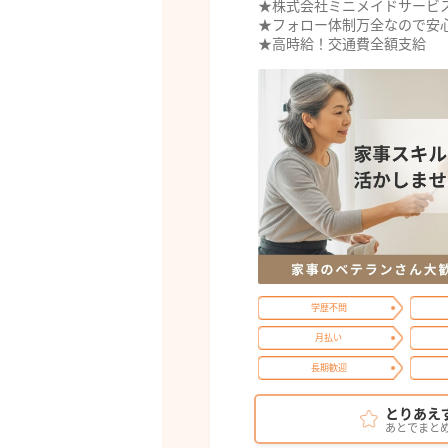
★株式会社ミニメイドサービ
★フォロー体制万全なので安
★高時給！交通費全額支給
学歴不問
月払い
長期歓迎
とりあえ
あとでまと