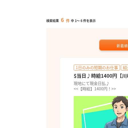
6
件
検索結果
中
1
～
6
件を表示
新着順
1日のみの短期のお仕事
紹
$当日♪時給1400円【
現地にて現金日払♪
<<【時給】1400円！>>