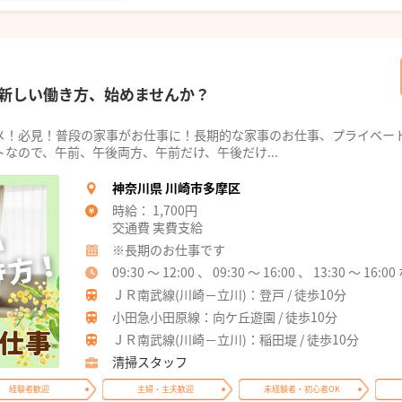
新しい働き方、始めませんか？
メ！必見！普段の家事がお仕事に！長期的な家事のお仕事、プライベー
なので、午前、午後両方、午前だけ、午後だけ...
神奈川県 川崎市多摩区
時給： 1,700円
交通費 実費支給
※長期のお仕事です
09:30 ～ 12:00 、 09:30 ～ 16:00 、 13:30 ～ 1
ＪＲ南武線(川崎－立川)：登戸 / 徒歩10分
小田急小田原線：向ケ丘遊園 / 徒歩10分
ＪＲ南武線(川崎－立川)：稲田堤 / 徒歩10分
清掃スタッフ
経験者歓迎
主婦・主夫歓迎
未経験者・初心者OK