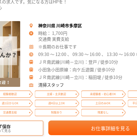
スの求人です。気になる方はHPを！
心
神奈川県 川崎市多摩区
時給： 1,700円
交通費 実費支給
※長期のお仕事です
09:30 ～ 12:00 、 09:30 ～ 16:00 、 13:30 ～ 1
ＪＲ南武線(川崎－立川)：登戸 / 徒歩10分
小田急小田原線：向ケ丘遊園 / 徒歩10分
ＪＲ南武線(川崎－立川)：稲田堤 / 徒歩10分
清掃スタッフ
経験者歓迎
主婦・主夫歓迎
未経験者・初心者OK
週1日からOK
週4日以上OK
土日のみOK
平
交通費支給
制服あり
残業なし
ず保存
お仕事詳細を見る
めて見る