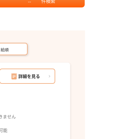
件
検索
--
月給順
詳細を見る
できません
募可能