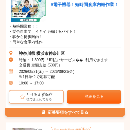
$電子機器！短時間倉庫内軽作業！
・短時間業務！！
・髪色自由で、イキイキ働けるバイト！
・駅から徒歩圏内！
・簡単な倉庫内軽作...
神奈川県 横浜市神奈川区
時給： 1,300円 / 即払いサービス�� 利用できます
交通費 定額支給 (500円)
2026/08/21(金) ～ 2026/08/21(金)
※1日単位で応募可能
10:00 ～ 17:00
とりあえず保存
詳細を見る
後でまとめてみる
応募要項をすべて見る
1日のみの短期のお仕事
紹介