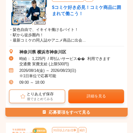
$コミケ好き必見！コミケ商品に囲
まれて働こう！
・髪色自由で、イキイキ働けるバイト！
・駅から徒歩圏内！
・最新コミケの同人誌やアニメ商品に出会...
神奈川県 横浜市神奈川区
時給： 1,225円 / 即払いサービス�� 利用できます
交通費 実費支給 (上限500円)
2026/08/14(金) ～ 2026/08/23(日)
※1日単位で応募可能
09:00 ～ 18:00
とりあえず保存
詳細を見る
後でまとめてみる
応募要項をすべて見る
31日以上のお仕事
紹介