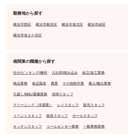
勤務地から探す
横浜市西区
横浜市鶴見区
横浜市港北区
横浜市緑区
横浜市保土ケ谷区
南関東の職種から探す
仕分/ピッキング/梱包
入出荷/積み込み
組立/加工業務
検品業務
食品製造
農業
その他軽作業
搬入/搬出業務
引越し/移転/運搬業務
清掃スタッフ
クリーニング（洗濯業）
レジスタッフ
販売スタッフ
イベントスタッフ
販促スタッフ
ホールスタッフ
キッチンスタッフ
コールセンター業務
一般事務業務