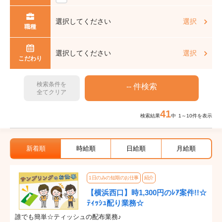
選択してください
選択
職種
選択してください
選択
こだわり
検索条件を
全てクリア
41
検索結果
中 1～10件を表示
新着順
時給順
日給順
月給順
1日のみの短期のお仕事
紹介
【横浜西口】時1,300円のﾚｱ案件!!☆
ﾃｨｯｼｭ配り業務☆
誰でも簡単☆ティッシュの配布業務♪