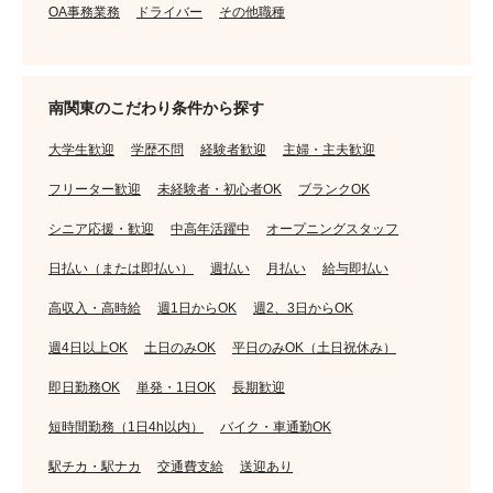
OA事務業務
ドライバー
その他職種
南関東のこだわり条件から探す
大学生歓迎
学歴不問
経験者歓迎
主婦・主夫歓迎
フリーター歓迎
未経験者・初心者OK
ブランクOK
シニア応援・歓迎
中高年活躍中
オープニングスタッフ
日払い（または即払い）
週払い
月払い
給与即払い
高収入・高時給
週1日からOK
週2、3日からOK
週4日以上OK
土日のみOK
平日のみOK（土日祝休み）
即日勤務OK
単発・1日OK
長期歓迎
短時間勤務（1日4h以内）
バイク・車通勤OK
駅チカ・駅ナカ
交通費支給
送迎あり