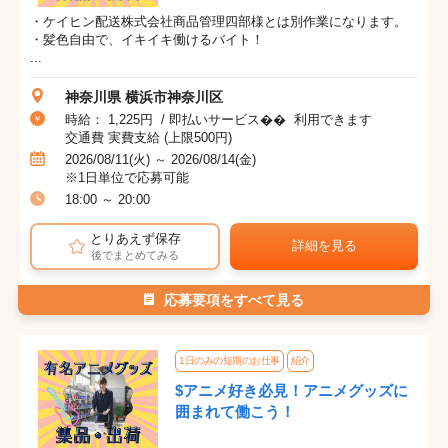
・ケイヒン配送株式会社商品管理四部様とは別作業になります。
・髪色自由で、イキイキ働けるバイト！
...
神奈川県 横浜市神奈川区
時給： 1,225円 / 即払いサービス�� 利用できます
交通費 実費支給 (上限500円)
2026/08/11(火) ～ 2026/08/14(金)
※1日単位で応募可能
18:00 ～ 20:00
とりあえず保存
詳細を見る
後でまとめてみる
応募要項をすべて見る
1日のみの短期のお仕事
紹介
$アニメ好き必見！アニメグッズに
囲まれて働こう！