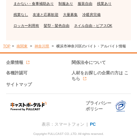
まかない・食事補助あり
制服あり
服装自由
残業あり
残業なし
友達と応募歓迎
大量募集
冷暖房完備
ロッカー利用有
髪型・髪色自由
ネイル自由・ピアスOK
TOP
南関東
神奈川県
横浜市神奈川区のバイト・アルバイト情報
企業情報
関係法令について
各種許認可
人材をお探しの企業の方は
こ
ちら
サイトマップ
プライバシー
ポリシー
表示：スマートフォン |
PC
Copyright FULLCAST CO.,LTD. All rights reserved.