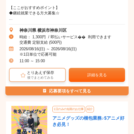
【ここがおすすめポイント】
◆継続就業できる方大募集☆
...
神奈川県 横浜市神奈川区
時給： 1,300円 / 即払いサービス�� 利用できます
交通費 定額支給 (500円)
2026/08/16(日) ～ 2026/08/16(日)
※1日単位で応募可能
11:00 ～ 15:00
とりあえず保存
詳細を見る
後でまとめてみる
応募要項をすべて見る
1日のみの短期のお仕事
紹介
アニメグッズの梱包業務♪$アニメ好
き必見！