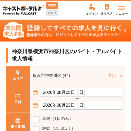
南関東
変更
ログイン
保存求人
メニュー
神奈川県横浜市神奈川区の
バイト・アルバイト
求人情報
横浜市神奈川区 (44)
選択
エリア
〜
日付
単発（1日のみ）
働く期間
継続（31日以上）