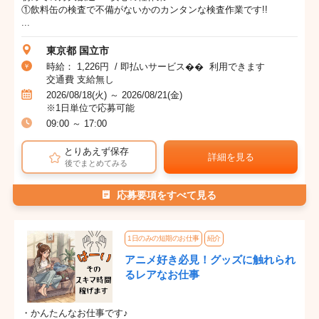
①飲料缶の検査で不備がないかのカンタンな検査作業です!!
...
東京都 国立市
時給： 1,226円 / 即払いサービス�� 利用できます
交通費 支給無し
2026/08/18(火) ～ 2026/08/21(金)
※1日単位で応募可能
09:00 ～ 17:00
とりあえず保存
詳細を見る
後でまとめてみる
応募要項をすべて見る
1日のみの短期のお仕事
紹介
アニメ好き必見！グッズに触れられ
るレアなお仕事
・かんたんなお仕事です♪