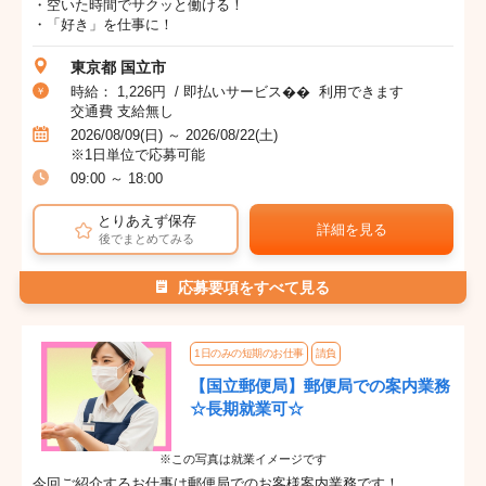
・空いた時間でサクッと働ける！
・「好き」を仕事に！
東京都 国立市
時給： 1,226円 / 即払いサービス�� 利用できます
交通費 支給無し
2026/08/09(日) ～ 2026/08/22(土)
※1日単位で応募可能
09:00 ～ 18:00
とりあえず保存
詳細を見る
後でまとめてみる
応募要項をすべて見る
1日のみの短期のお仕事
請負
【国立郵便局】郵便局での案内業務
☆長期就業可☆
※この写真は就業イメージです
今回ご紹介するお仕事は郵便局でのお客様案内業務です！