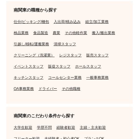
南関東の職種から探す
仕分/ピッキング/梱包
入出荷/積み込み
組立/加工業務
検品業務
食品製造
農業
その他軽作業
搬入/搬出業務
引越し/移転/運搬業務
清掃スタッフ
クリーニング（洗濯業）
レジスタッフ
販売スタッフ
イベントスタッフ
販促スタッフ
ホールスタッフ
キッチンスタッフ
コールセンター業務
一般事務業務
OA事務業務
ドライバー
その他職種
南関東のこだわり条件から探す
大学生歓迎
学歴不問
経験者歓迎
主婦・主夫歓迎
フリーター歓迎
未経験者・初心者OK
ブランクOK