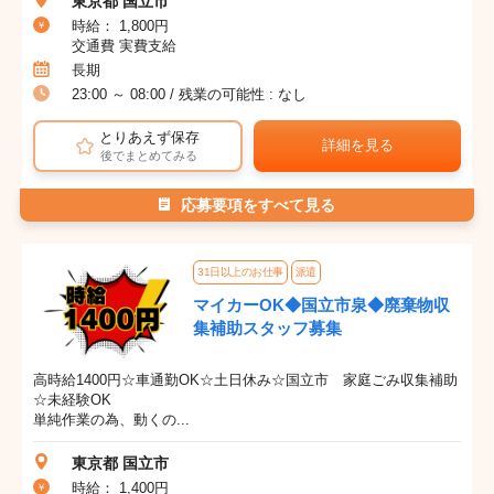
東京都 国立市
時給： 1,800円
交通費 実費支給
長期
23:00 ～ 08:00 / 残業の可能性 : なし
とりあえず保存
詳細を見る
後でまとめてみる
応募要項をすべて見る
31日以上のお仕事
派遣
マイカーOK◆国立市泉◆廃棄物収
集補助スタッフ募集
高時給1400円☆車通勤OK☆土日休み☆国立市 家庭ごみ収集補助
☆未経験OK
単純作業の為、動くの...
東京都 国立市
時給： 1,400円