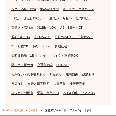
シニア応援・歓迎
中高年活躍中
オープニングスタッフ
日払い（または即払い）
週払い
月払い
給与即払い
高収入・高時給
週1日からOK
週2、3日からOK
週4日以上OK
土日のみOK
平日のみOK（土日祝休み）
即日勤務OK
単発・1日OK
長期歓迎
短時間勤務（1日4h以内）
バイク・車通勤OK
駅チカ・駅ナカ
交通費支給
送迎あり
まかない・食事補助あり
制服あり
服装自由
残業あり
残業なし
友達と応募歓迎
大量募集
冷暖房完備
ロッカー利用有
髪型・髪色自由
ネイル自由・ピアスOK
TOP
南関東
東京都
国立市のバイト・アルバイト情報