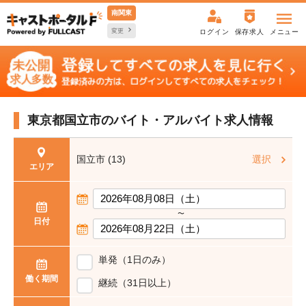
南関東
変更
ログイン
保存求人
メニュー
東京都国立市の
バイト・アルバイト求人情報
国立市 (13)
選択
エリア
〜
日付
単発（1日のみ）
働く期間
継続（31日以上）