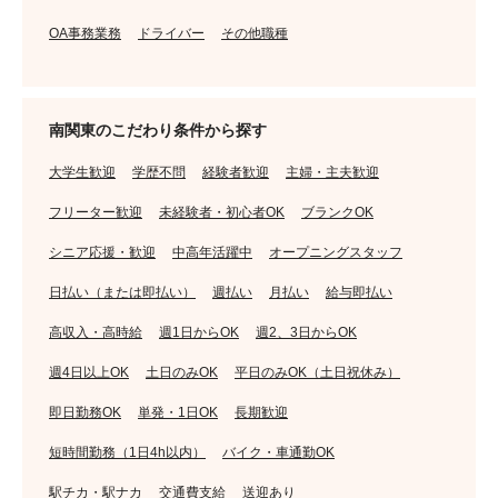
OA事務業務
ドライバー
その他職種
南関東のこだわり条件から探す
大学生歓迎
学歴不問
経験者歓迎
主婦・主夫歓迎
フリーター歓迎
未経験者・初心者OK
ブランクOK
シニア応援・歓迎
中高年活躍中
オープニングスタッフ
日払い（または即払い）
週払い
月払い
給与即払い
高収入・高時給
週1日からOK
週2、3日からOK
週4日以上OK
土日のみOK
平日のみOK（土日祝休み）
即日勤務OK
単発・1日OK
長期歓迎
短時間勤務（1日4h以内）
バイク・車通勤OK
駅チカ・駅ナカ
交通費支給
送迎あり