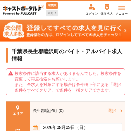
南関東
変更
ログイン
保存求人
メニュー
千葉県長生郡睦沢町の
バイト・アルバイト求人
情報
検索条件に該当する求人がありませんでした。検索条件を
変更して再度検索をお願いします。
また、全求人を対象にする場合は条件欄下部にある「選択
条件をすべてクリア」で条件を一括クリアできます。
長生郡睦沢町 (0)
選択
エリア