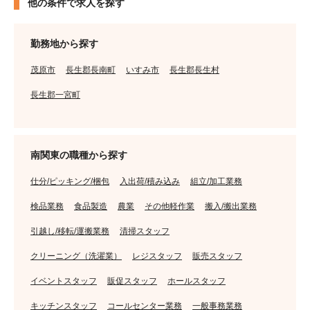
他の条件で求人を探す
勤務地から探す
茂原市
長生郡長南町
いすみ市
長生郡長生村
長生郡一宮町
南関東の職種から探す
仕分/ピッキング/梱包
入出荷/積み込み
組立/加工業務
検品業務
食品製造
農業
その他軽作業
搬入/搬出業務
引越し/移転/運搬業務
清掃スタッフ
クリーニング（洗濯業）
レジスタッフ
販売スタッフ
イベントスタッフ
販促スタッフ
ホールスタッフ
キッチンスタッフ
コールセンター業務
一般事務業務