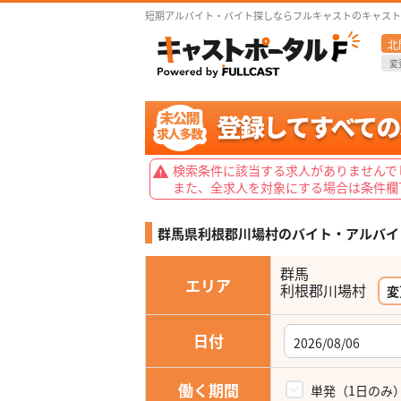
短期アルバイト・バイト探しならフルキャストのキャスト
北
変
検索条件に該当する求人がありませんで
また、全求人を対象にする場合は条件欄
群馬県利根郡川場村の
バイト・アルバイ
群馬
エリア
利根郡川場村
変
日付
働く期間
単発（1日のみ