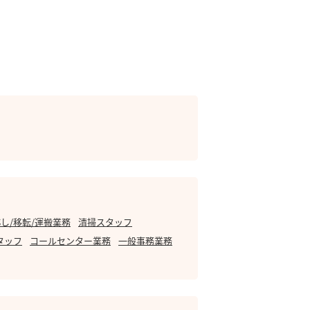
し/移転/運搬業務
清掃スタッフ
タッフ
コールセンター業務
一般事務業務