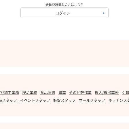
会員登録済みの方はこちら
ログイン
立/加工業務
検品業務
食品製造
農業
その他軽作業
搬入/搬出業務
引越
売スタッフ
イベントスタッフ
販促スタッフ
ホールスタッフ
キッチンス