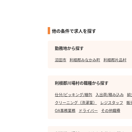
他の条件で求人を探す
勤務地から探す
沼田市
利根郡みなかみ町
利根郡片品村
利根郡川場村の職種から探す
仕分/ピッキング/梱包
入出荷/積み込み
組
クリーニング（洗濯業）
レジスタッフ
販
OA事務業務
ドライバー
その他職種