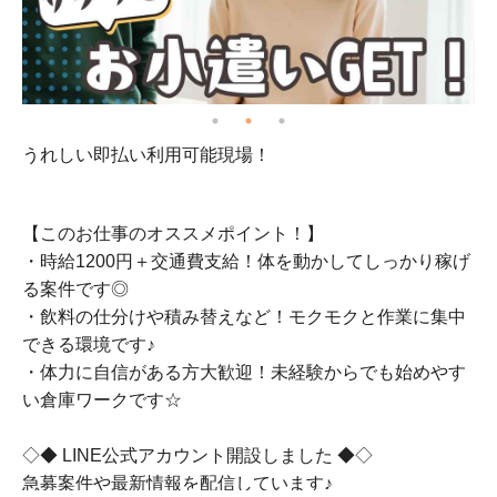
うれしい即払い利用可能現場！
初
初
【このお仕事のオススメポイント！】
・時給1200円＋交通費支給！体を動かしてしっかり稼げ
る案件です◎
・飲料の仕分けや積み替えなど！モクモクと作業に集中
できる環境です♪
・体力に自信がある方大歓迎！未経験からでも始めやす
い倉庫ワークです☆
◇◆ LINE公式アカウント開設しました ◆◇
急募案件や最新情報を配信しています♪