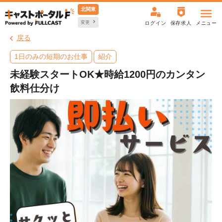
北関東
変更
ログイン
保存求人
メニュー
戻る
1日のみの短期のお仕事
紹介
未経験スタートOK★時給1200円のカンタン
飲料仕分け