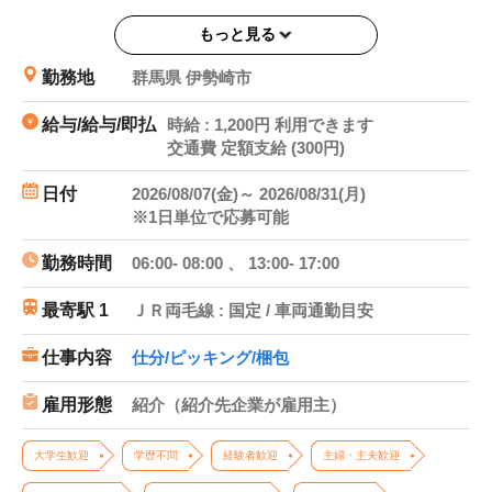
友だち登録はこちら ⇒ https://lin.ee/HYh80RB
もっと見る
（フルキャスト館林営業課）
勤務地
群馬県 伊勢崎市
【検索ワード】
伊勢崎市 三和町 群馬 倉庫 高時給 飲料 仕分け 積み替え
給与/給与/即払
時給 : 1,200円 利用できます
交通費 定額支給 (300円)
ピッキング 軽作業 体力を活かす 幅広い年代 未経験歓迎
車通勤 単発 スポット 簡単 単純作業
日付
2026/08/07(金)～ 2026/08/31(月)
※1日単位で応募可能
勤務時間
06:00- 08:00 、 13:00- 17:00
最寄駅 1
ＪＲ両毛線 : 国定 / 車両通勤目安
仕事内容
仕分/ピッキング/梱包
雇用形態
紹介（紹介先企業が雇用主）
大学生歓迎
学歴不問
経験者歓迎
主婦・主夫歓迎