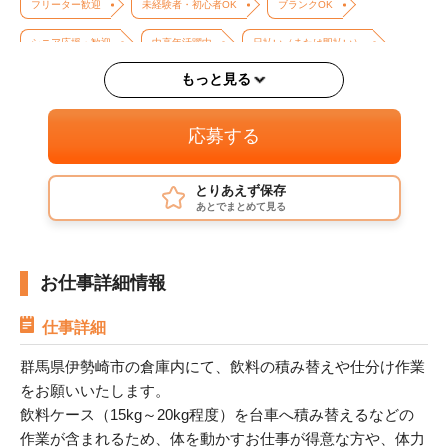
フリーター歓迎
未経験者・初心者OK
ブランクOK
シニア応援・歓迎
中高年活躍中
日払い（または即払い）
もっと見る
月払い
給与即払い
高収入・高時給
週1日からOK
平日のみOK（土日祝休み）
即日勤務OK
単発・1日OK
応募する
バイク・車通勤OK
駅チカ・駅ナカ
交通費支給
とりあえず保存
あとでまとめて見る
お仕事詳細情報
仕事詳細
群馬県伊勢崎市の倉庫内にて、飲料の積み替えや仕分け作業
をお願いいたします。
飲料ケース（15kg～20kg程度）を台車へ積み替えるなどの
作業が含まれるため、体を動かすお仕事が得意な方や、体力