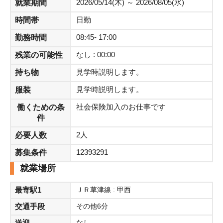
2026/05/14(木) ～ 2026/08/05(水)
就業期間
【住所】滋賀県湖南市夏見
【通勤】甲西駅から車で6分
日勤
時間帯
※お車・バイク・自転車OK
08:45- 17:00
勤務時間
【服装】貸与あり
【期間】即日～長期
なし : 00:00
残業の可能性
【備考】仕出し弁当あり！
見学時説明します。
持ち物
見学時説明します。
服装
社会保険加入のお仕事です
働くための条
件
2人
必要人数
12393291
募集条件
就業場所
最寄駅1
ＪＲ草津線 : 甲西
交通手段
その他6分
送迎
なし