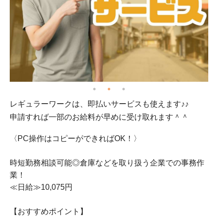
レギュラーワークは、即払いサービスも使えます♪♪
時
申請すれば一部のお給料が早めに受け取れます＾＾
〈PC操作はコピーができればOK！〉
時短勤務相談可能◎倉庫などを取り扱う企業での事務作
業！
≪日給≫10,075円
【おすすめポイント】