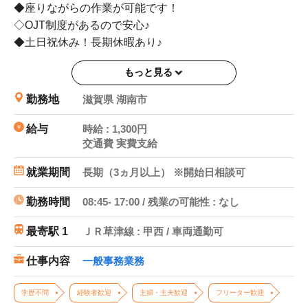
◆座りながらの作業が可能です！
◇OJT制度があるので安心♪
◆土日祝休み！長期休暇あり♪
◇時短勤務も相談OK
もっと見る
◆制服貸与あります！
◇カンタンな入力など♪
勤務地
滋賀県 湖南市
◆即払サービス利用可能◎
給与
時給 : 1,300円
交通費 実費支給
就業期間
長期（3ヵ月以上） ※開始日相談可
勤務時間
08:45- 17:00 / 残業の可能性 : なし
最寄駅 1
ＪＲ草津線 : 甲西 / 車両通勤可
仕事内容
一般事務業務
学歴不問
経験者歓迎
主婦・主夫歓迎
フリーター歓迎