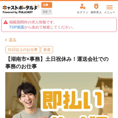
近畿
変更
ログイン
保存求人
メニュー
掲載期間外の求人情報です。
TOP画面
から改めて検索してください。
戻る
31日以上のお仕事
派遣
【湖南市×事務】土日祝休み！運送会社での
事務のお仕事