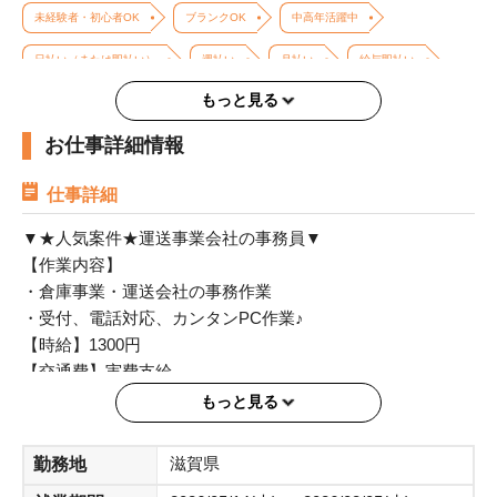
未経験者・初心者OK
ブランクOK
中高年活躍中
日払い（または即払い）
週払い
月払い
給与即払い
もっと見る
高収入・高時給
週4日以上OK
平日のみOK（土日祝休み）
お仕事詳細情報
長期歓迎
バイク・車通勤OK
交通費支給
制服あり
冷暖房完備
ロッカー利用有
仕事詳細
▼★人気案件★運送事業会社の事務員▼
【作業内容】
・倉庫事業・運送会社の事務作業
・受付、電話対応、カンタンPC作業♪
【時給】1300円
【交通費】実費支給
【時間】8:45～17:00（休憩:45分休憩＋15分休憩）
もっと見る
※時間相談可能！（9:00～や～16:30など時短勤務もご相談
ください！）
滋賀県
勤務地
【勤務】月～金(土日祝休み！)