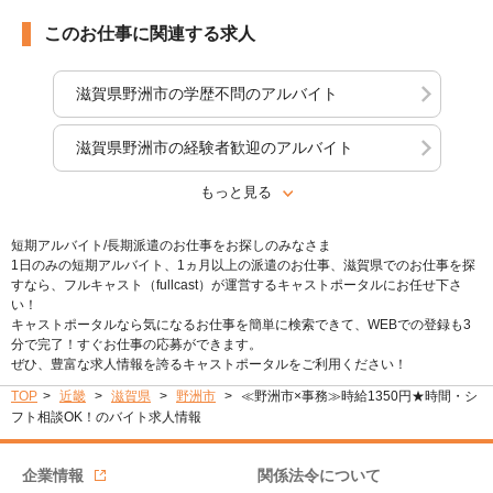
このお仕事に関連する求人
滋賀県野洲市の学歴不問のアルバイト
滋賀県野洲市の経験者歓迎のアルバイト
もっと見る
短期アルバイト/長期派遣のお仕事をお探しのみなさま
1日のみの短期アルバイト、1ヵ月以上の派遣のお仕事、滋賀県でのお仕事を探
すなら、フルキャスト（fullcast）が運営するキャストポータルにお任せ下さ
い！
キャストポータルなら気になるお仕事を簡単に検索できて、WEBでの登録も3
分で完了！すぐお仕事の応募ができます。
ぜひ、豊富な求人情報を誇るキャストポータルをご利用ください！
TOP
近畿
滋賀県
野洲市
≪野洲市×事務≫時給1350円★時間・シ
フト相談OK！のバイト求人情報
企業情報
関係法令について