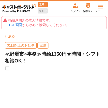
近畿
変更
ログイン
保存求人
メニュー
掲載期間外の求人情報です。
TOP画面
から改めて検索してください。
戻る
31日以上のお仕事
派遣
≪野洲市×事務≫時給1350円★時間・シフト
相談OK！