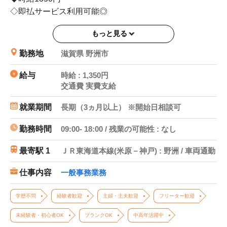
◇即払サービス利用可能◎
◆空調完備☆
もっと見る
◇シフト相談OK！平日のみもご相談ください！
勤務地
滋賀県 野洲市
給与
時給 : 1,350円
交通費 実費支給
就業期間
長期（3ヵ月以上） ※開始日相談可
勤務時間
09:00- 18:00 / 残業の可能性 : なし
最寄駅 1
ＪＲ東海道本線(米原－神戸) : 野洲 / 車両通勤
仕事内容
一般事務業務
学歴不問
経験者歓迎
主婦・主夫歓迎
フリーター歓迎
未経験者・初心者OK
ブランクOK
中高年活躍中