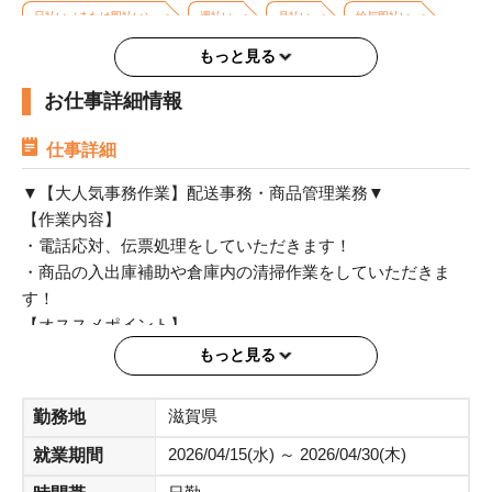
日払い（または即払い）
週払い
月払い
給与即払い
もっと見る
高収入・高時給
週4日以上OK
平日のみOK（土日祝休み）
お仕事詳細情報
長期歓迎
バイク・車通勤OK
交通費支給
冷暖房完備
ロッカー利用有
仕事詳細
▼【大人気事務作業】配送事務・商品管理業務▼
【作業内容】
・電話応対、伝票処理をしていただきます！
・商品の入出庫補助や倉庫内の清掃作業をしていただきま
す！
【オススメポイント】
・簡単なPC作業になるので安心！
もっと見る
・空調完備！
【時間】8:20～21:20の間で実働6～8時間 休憩：60分
滋賀県
勤務地
【時給】1350円
2026/04/15(水) ～ 2026/04/30(木)
就業期間
【交通費】実費支給
【勤務】月～日 週4～5日