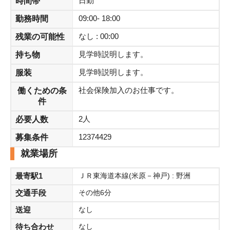
日勤
時間帯
【場所】滋賀県野洲市妙光寺
09:00- 18:00
勤務時間
【通勤】車・バイク通勤OK
なし : 00:00
残業の可能性
見学時説明します。
持ち物
見学時説明します。
服装
社会保険加入のお仕事です。
働くための条
件
2人
必要人数
12374429
募集条件
就業場所
最寄駅1
ＪＲ東海道本線(米原－神戸) : 野洲
交通手段
その他6分
送迎
なし
待ち合わせ
なし