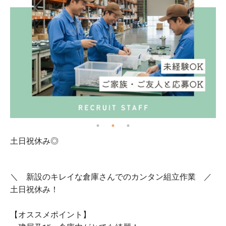
土日祝休み◎
で
＼ 新設のキレイな倉庫さんでのカンタン組立作業 ／
土日祝休み！
【オススメポイント】