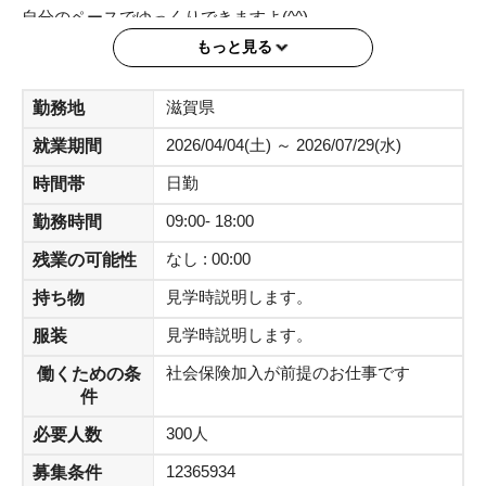
自分のペースでゆっくりできますよ(^^)
【時間】 9:00～18:00
もっと見る
【シフト】月～金の中で週3日～OK！（土日祝休み）
【時給】 1550円
滋賀県
勤務地
【交通費】実費支給
2026/04/04(土) ～ 2026/07/29(水)
就業期間
【住所】 滋賀県湖南市石部北
【通勤方法】石部駅から徒歩約15分
日勤
時間帯
車・バイク・自転車通勤OK
09:00- 18:00
勤務時間
【期間】 見学後～長期
なし : 00:00
残業の可能性
見学時説明します。
持ち物
見学時説明します。
服装
社会保険加入が前提のお仕事です
働くための条
件
300人
必要人数
12365934
募集条件