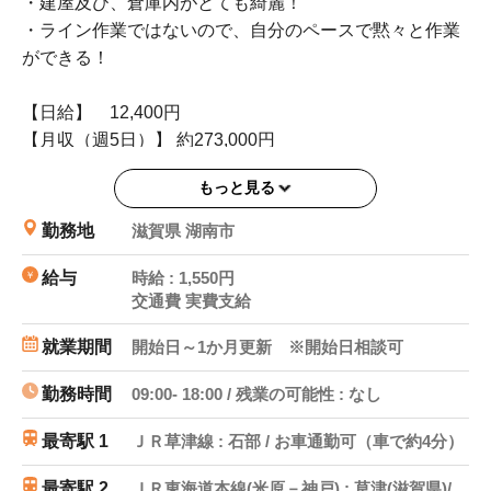
・建屋及び、倉庫内がとても綺麗！
・ライン作業ではないので、自分のペースで黙々と作業
ができる！
【日給】 12,400円
【月収（週5日）】 約273,000円
もっと見る
【検索ワード】
即払 長期 派遣 時給1550円 1550円 稼げる 高収
勤務地
滋賀県 湖南市
入 週5 月～金
日勤 平日 土日休み 土日祝休み 長期休暇 時給
給与
時給 : 1,550円
交通費 実費支給
1500円以上
交通費支給 交通費支給あり 部品 組み立て 組立
就業期間
開始日～1か月更新 ※開始日相談可
工具 もくもく
滋賀 湖南市 湖南 野洲市 野洲駅 近江八幡市 守
勤務時間
09:00- 18:00 / 残業の可能性 : なし
山市 守山駅 篠原駅 車 バイク 自転車
最寄駅 1
ＪＲ草津線 : 石部 / お車通勤可（車で約4分）
最寄駅 2
ＪＲ東海道本線(米原－神戸) : 草津(滋賀県)/