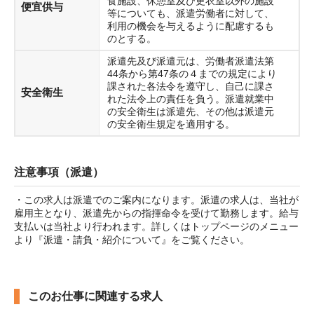
食施設、休憩室及び更衣室以外の施設
便宜供与
等についても、派遣労働者に対して、
利用の機会を与えるように配慮するも
のとする。
派遣先及び派遣元は、労働者派遣法第
44条から第47条の４までの規定により
課された各法令を遵守し、自己に課さ
安全衛生
れた法令上の責任を負う。派遣就業中
の安全衛生は派遣先、その他は派遣元
の安全衛生規定を適用する。
注意事項（派遣）
・この求人は派遣でのご案内になります。派遣の求人は、当社が
雇用主となり、派遣先からの指揮命令を受けて勤務します。給与
支払いは当社より行われます。詳しくはトップページのメニュー
より『派遣・請負・紹介について』をご覧ください。
このお仕事に関連する求人