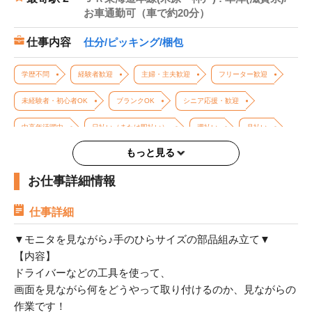
お車通勤可（車で約20分）
仕事内容
仕分/ピッキング/梱包
学歴不問
経験者歓迎
主婦・主夫歓迎
フリーター歓迎
未経験者・初心者OK
ブランクOK
シニア応援・歓迎
中高年活躍中
日払い（または即払い）
週払い
月払い
もっと見る
給与即払い
高収入・高時給
週2、3日からOK
お仕事詳細情報
週4日以上OK
即日勤務OK
長期歓迎
バイク・車通勤OK
駅チカ・駅ナカ
交通費支給
友達と応募歓迎
大量募集
仕事詳細
冷暖房完備
▼モニタを見ながら♪手のひらサイズの部品組み立て▼
【内容】
ドライバーなどの工具を使って、
画面を見ながら何をどうやって取り付けるのか、見ながらの
作業です！