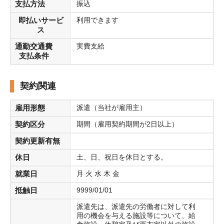
支払方法
振込
即払いサービ
利用できます
ス
通勤交通費
実費支給
支払条件
契約関連
雇用形態
派遣（当社が雇用主）
契約区分
期間（雇用契約期間が2日以上）
契約更新有無
休日
土、日、祝日を休日とする。
就業日
月 火 水 木 金
抵触日
9999/01/01
派遣先は、派遣先の労働者に対して利
用の機会を与える施設等について、給