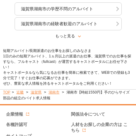
滋賀県湖南市の学歴不問のアルバイト
滋賀県湖南市の経験者歓迎のアルバイト
もっと見る
短期アルバイト/長期派遣のお仕事をお探しのみなさま
1日のみの短期アルバイト、1ヵ月以上の派遣のお仕事、滋賀県でのお仕事を探
すなら、フルキャスト（fullcast）が運営するキャストポータルにお任せ下さ
い！
キャストポータルなら気になるお仕事を簡単に検索できて、WEBでの登録も3
分で完了！すぐお仕事の応募ができます。
ぜひ、豊富な求人情報を誇るキャストポータルをご利用ください！
TOP
近畿
滋賀県
湖南市
湖南市【時給1550円】手のひらサイズ
部品の組立のバイト求人情報
企業情報
関係法令について
各種許認可
人材をお探しの企業の方は
こ
ちら
サイトマップ