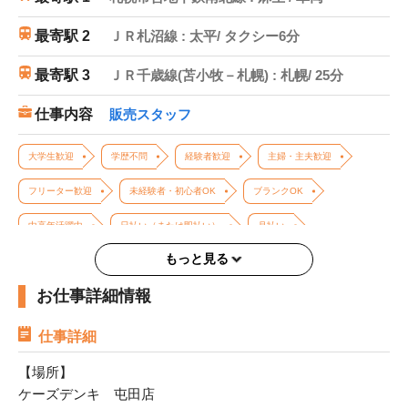
最寄駅 2
ＪＲ札沼線 : 太平/ タクシー6分
最寄駅 3
ＪＲ千歳線(苫小牧－札幌) : 札幌/ 25分
仕事内容
販売スタッフ
大学生歓迎
学歴不問
経験者歓迎
主婦・主夫歓迎
フリーター歓迎
未経験者・初心者OK
ブランクOK
中高年活躍中
日払い（または即払い）
月払い
もっと見る
高収入・高時給
週4日以上OK
長期歓迎
お仕事詳細情報
バイク・車通勤OK
交通費支給
制服あり
仕事詳細
【場所】
ケーズデンキ 屯田店