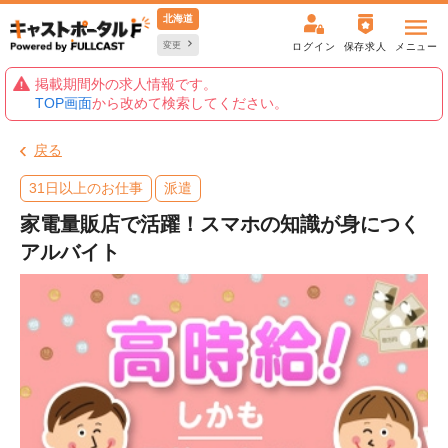
北海道
変更
ログイン
保存求人
メニュー
掲載期間外の求人情報です。
TOP画面
から改めて検索してください。
戻る
31日以上のお仕事
派遣
家電量販店で活躍！スマホの知識が身につく
アルバイト