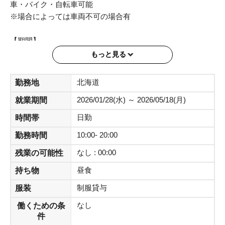
車・バイク・自転車可能
※場合によっては車両不可の場合有
【期間】
初回契約：入社日より1or2か月間
もっと見る
※延長の可能性のあるお仕事です！
★事前にWeb面談、オンライン研修有
北海道
勤務地
★開始日は相談も可能です！
2026/01/28(水) ～ 2026/05/18(月)
就業期間
【時間】
日勤
時間帯
10：00～20：00の間で実働8時間勤務
10:00- 20:00
勤務時間
【シフト】
なし : 00:00
残業の可能性
週3～5日（土日祝・月は出勤必須）
昼食
持ち物
※弊社規定上週に20時間以上の勤務が必要となります。
制服貸与
服装
【待遇】
なし
働くための条
時給1500円+交通費実費支給
件