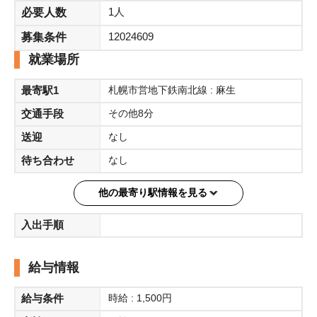
毎月15日締め月末支払
1人
必要人数
当日働いた分を翌日に前借りすることができる即払いサービ
12024609
募集条件
スが利用できます！
就業場所
【内容】
最寄駅1
札幌市営地下鉄南北線 : 麻生
家電量販店にて携帯補償サービス提案・登録業務
→携帯販売時にトスアップをもらい、補償サービスの提案を
交通手段
その他8分
行い
送迎
なし
携帯契約完了後に、合意にいたったお客様の登録業務を行っ
待ち合わせ
なし
ていただきます。
他の最寄り駅情報を見る
入出手順
給与情報
給与条件
時給 : 1,500円