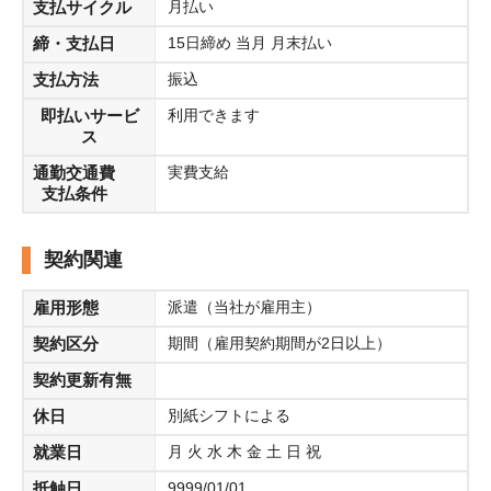
支払サイクル
月払い
締・支払日
15日締め 当月 月末払い
支払方法
振込
即払いサービ
利用できます
ス
通勤交通費
実費支給
支払条件
契約関連
雇用形態
派遣（当社が雇用主）
契約区分
期間（雇用契約期間が2日以上）
契約更新有無
休日
別紙シフトによる
就業日
月 火 水 木 金 土 日 祝
抵触日
9999/01/01