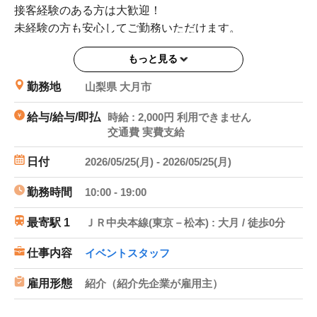
接客経験のある方は大歓迎！
未経験の方も安心してご勤務いただけます。
もっと見る
＊当案件の応募フォームはこちら＊
https://fc-topgun.jp/
勤務地
山梨県 大月市
専用フォームよりご回答いただけますとご案内がスムー
給与/給与/即払
時給 : 2,000円 利用できません
交通費 実費支給
ズです。
日付
2026/05/25(月) - 2026/05/25(月)
勤務時間
10:00 - 19:00
最寄駅 1
ＪＲ中央本線(東京－松本) : 大月 / 徒歩0分
仕事内容
イベントスタッフ
雇用形態
紹介（紹介先企業が雇用主）