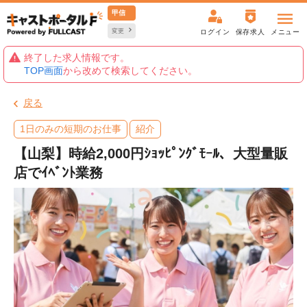
甲信
変更
ログイン
保存求人
メニュー
終了した求人情報です。
TOP画面
から改めて検索してください。
戻る
1日のみの短期のお仕事
紹介
【山梨】時給2,000円ｼｮｯﾋﾟﾝｸﾞﾓｰﾙ、大型量販
店でｲﾍﾞﾝﾄ業務