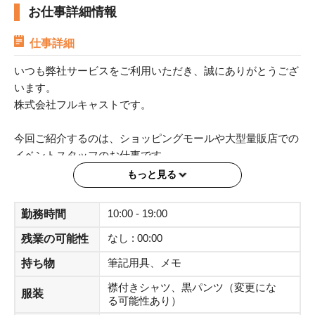
お仕事詳細情報
仕事詳細
いつも弊社サービスをご利用いただき、誠にありがとうござ
います。
株式会社フルキャストです。
今回ご紹介するのは、ショッピングモールや大型量販店での
イベントスタッフのお仕事です。
もっと見る
▼おすすめポイント
・ご自宅近くの勤務地も多数あり
10:00 - 19:00
勤務時間
・時給2,000円
なし : 00:00
残業の可能性
・未経験OK
・接客が好きな方歓迎
筆記用具、メモ
持ち物
・週4日勤務 （本案件は紹介のお仕事ですが、週4日勤務で
襟付きシャツ、黒パンツ（変更にな
の募集となります）
服装
る可能性あり）
・交通費全額支給