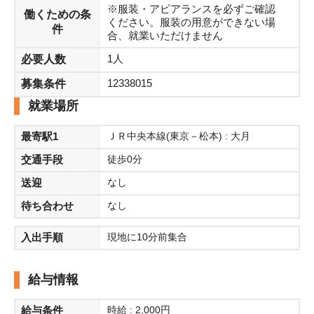
※服装・アピアランスを必ずご確認
働くための条
ください。服装の用意ができない場
【仕事内容】
件
合、就業いただけません
ショッピングモールや大型量販店でのイベント業務
1人
（巨大福引〈ガラガラ〉の運営など）
必要人数
12338015
募集条件
【勤務地】
就業場所
全国各地
最寄駅1
ＪＲ中央本線(東京－松本) : 大月
【勤務日数】
交通手段
徒歩0分
週4日
送迎
なし
【勤務時間】
待ち合わせ
なし
9:00～20:00の間でシフト制（実働8時間）
入出手順
現地に10分前集合
【契約期間】
初回3か月（以降6か月ごとの更新）
給与情報
【時給】
給与条件
時給 : 2,000円
2,000円＋交通費全額支給