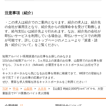
注意事項（紹介）
・この求人は紹介でのご案内となります。紹介の求人は、紹介先
の会社が雇用主となり、紹介先からの指揮命令を受けて勤務しま
す。給与支払いは紹介先より行われます。なお、紹介先の会社が
即払いサービスを利用している場合は、即払いサービスでの利用
が可能です。詳しくはトップページのメニューより『派遣・請
負・紹介について』をご覧ください。
短期アルバイト/長期派遣のお仕事をお探しのみなさま
1日のみの短期アルバイト、1ヵ月以上の派遣のお仕事、山梨県でのお仕事を探
すなら、フルキャスト（fullcast）が運営するキャストポータルにお任せ下さ
い！
キャストポータルなら気になるお仕事を簡単に検索できて、WEBでの登録も3
分で完了！すぐお仕事の応募ができます。
ぜひ、豊富な求人情報を誇るキャストポータルをご利用ください！
TOP
甲信
山梨県
大月市
【山梨】時給2,000円ｼｮｯﾋﾟﾝｸﾞﾓｰﾙ、大型
量販店でｲﾍﾞﾝﾄ業務のバイト求人情報
企業情報
関係法令について