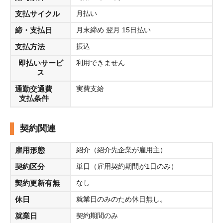
支払サイクル
月払い
▼ご応募までの流れ
締・支払日
月末締め 翌月 15日払い
①https://fc-topgun.jp/ のURLから直接エントリー
②先方の担当者よりご連絡での案内
支払方法
振込
③選考開始
即払いサービ
利用できません
※キャストポータルよりご応募いただいた方には一度不採用
ス
通知が送信されます
通勤交通費
実費支給
支払条件
皆様からのご応募お待ちしております。
契約関連
雇用形態
紹介（紹介先企業が雇用主）
契約区分
単日（雇用契約期間が1日のみ）
契約更新有無
なし
休日
就業日のみのため休日無し。
就業日
契約期間のみ