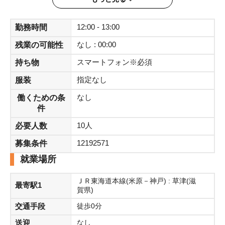
お好きな場所からいつでも好きなタイミングで取り組めます
☆彡
12:00 - 13:00
勤務時間
また、初めての方にも安心してご利用いただけるよう、 電
なし : 00:00
残業の可能性
話での説明会を実施中！所要時間90分程度！
スマートフォン※必須
持ち物
ご興味のある方、下記URLから参加してみてください。
指定なし
服装
【URL】https://kyodoaffiliate.jp/link.php?
i=pi5z36ay4hbd&m=mi4htc7e7ai5
なし
働くための条
※上記URLから登録していただくと、自動返信メールが皆様
件
のもとに届きますので、そちらのメールから案内に沿ってお
10人
必要人数
進みください。
12192571
募集条件
＝＝＝＝
就業場所
※重要※
こちらはご案内のみの画面です。
ＪＲ東海道本線(米原－神戸) : 草津(滋
最寄駅1
応募いただくと即時で不採用通知が届いてしまいますが、各
賀県)
自URLから登録手続きを進めてください。
交通手段
徒歩0分
送迎
なし