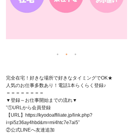
※
完全在宅！好きな場所で好きなタイミングでOK★
人気のお仕事多数あり！電話1本らくらく登録♪
＝＝＝＝＝＝＝＝
▼登録～お仕事開始までの流れ▼
"①URLから会員登録
【URL】https://kyodoaffiliate.jp/link.php?
i=pi5z36ay4hbd&m=mi4htc7e7ai5"
②公式LINEへ友達追加