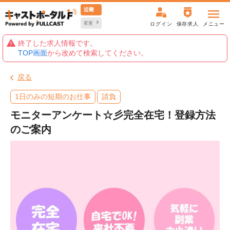
近畿
変更
ログイン
保存求人
メニュー
終了した求人情報です。
TOP画面
から改めて検索してください。
戻る
1日のみの短期のお仕事
請負
モニターアンケート☆彡完全在宅！登録方法
のご案内