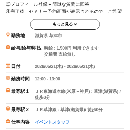
③プロフィール登録＋簡単な質問に回答
④完了後、セミナー予約画面が表示されるので、ご希望
の日程で予約
もっと見る
⑤セミナー参加して頂き、お仕事にエントリー
⑥完了後に申請→報酬を受け取る
勤務地
滋賀県 草津市
＝＝＝＝＝＝＝＝
※重要※
給与/給与/即払
時給 : 1,500円 利用できます
交通費 支給無し
お仕事の日時、場所、給与等が表示されていますが、
こちらはあくまでシステム上の便宜上表示されるもので
日付
2026/05/21(木) - 2026/05/21(木)
あり、実際の電話説明会、美容モニターの情報ではあり
ません。
勤務時間
12:00 - 13:00
ご自身のタイミングでURLから手続きを進めていただけ
ます。
最寄駅 1
ＪＲ東海道本線(米原－神戸) : 草津(滋賀県) /
徒歩0分
電話説明会に参加後、実際にモニター案件に参加してい
最寄駅 2
ＪＲ草津線 : 草津(滋賀県)/ 徒歩0分
ただくと、「スマモ二」から案件に応じて報酬が支払わ
れます。
仕事内容
イベントスタッフ
報酬、支払いサイクルは、案件ごとに異なりますので、