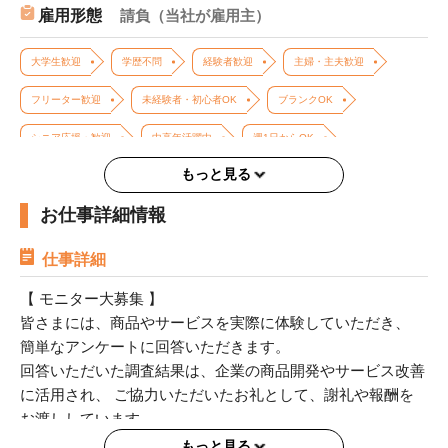
雇用形態
請負（当社が雇用主）
先方の規定をご確認ください。
大学生歓迎
学歴不問
経験者歓迎
主婦・主夫歓迎
※なお、無料電話説明会への参加に対して給与は発生し
ないため、フルキャストからのお支払いはございませ
フリーター歓迎
未経験者・初心者OK
ブランクOK
ん。
シニア応援・歓迎
中高年活躍中
週1日からOK
即払サービスはご利用いただけません
＝＝＝＝
もっと見る
週2、3日からOK
週4日以上OK
土日のみOK
お仕事詳細情報
平日のみOK（土日祝休み）
即日勤務OK
単発・1日OK
長期歓迎
短時間勤務（1日4h以内）
服装自由
仕事詳細
友達と応募歓迎
大量募集
髪型・髪色自由
【 モニター大募集 】
皆さまには、商品やサービスを実際に体験していただき、
ネイル自由・ピアスOK
簡単なアンケートに回答いただきます。
回答いただいた調査結果は、企業の商品開発やサービス改善
に活用され、 ご協力いただいたお礼として、謝礼や報酬を
お渡ししています。
もっと見る