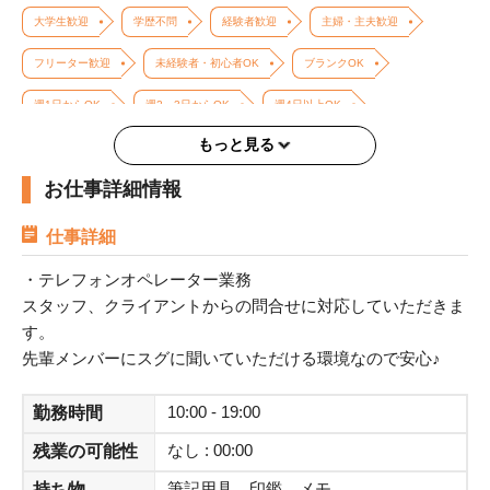
大学生歓迎
学歴不問
経験者歓迎
主婦・主夫歓迎
フリーター歓迎
未経験者・初心者OK
ブランクOK
週1日からOK
週2、3日からOK
週4日以上OK
もっと見る
土日のみOK
平日のみOK（土日祝休み）
即日勤務OK
お仕事詳細情報
長期歓迎
短時間勤務（1日4h以内）
駅チカ・駅ナカ
交通費支給
服装自由
残業なし
友達と応募歓迎
仕事詳細
大量募集
冷暖房完備
髪型・髪色自由
・テレフォンオペレーター業務
スタッフ、クライアントからの問合せに対応していただきま
ネイル自由・ピアスOK
す。
先輩メンバーにスグに聞いていただける環境なので安心♪
10:00 - 19:00
勤務時間
なし : 00:00
残業の可能性
筆記用具、印鑑、メモ
持ち物