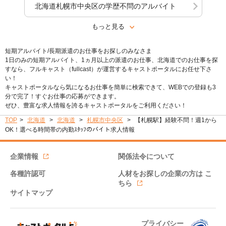
北海道札幌市中央区の学歴不問のアルバイト
もっと見る
短期アルバイト/長期派遣のお仕事をお探しのみなさま
1日のみの短期アルバイト、1ヵ月以上の派遣のお仕事、北海道でのお仕事を探
すなら、フルキャスト（fullcast）が運営するキャストポータルにお任せ下さ
い！
キャストポータルなら気になるお仕事を簡単に検索できて、WEBでの登録も3
分で完了！すぐお仕事の応募ができます。
ぜひ、豊富な求人情報を誇るキャストポータルをご利用ください！
TOP
北海道
北海道
札幌市中央区
【札幌駅】経験不問！週1から
OK！選べる時間帯の内勤ｽﾀｯﾌのバイト求人情報
企業情報
関係法令について
各種許認可
人材をお探しの企業の方は
こ
ちら
サイトマップ
プライバシー