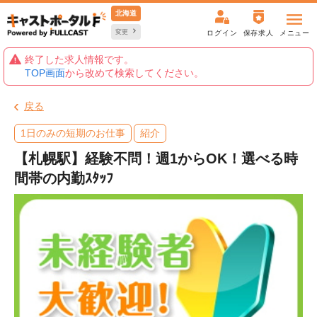
北海道
変更
ログイン
保存求人
メニュー
終了した求人情報です。
TOP画面
から改めて検索してください。
戻る
1日のみの短期のお仕事
紹介
【札幌駅】経験不問！週1からOK！選べる時
間帯の内勤ｽﾀｯﾌ