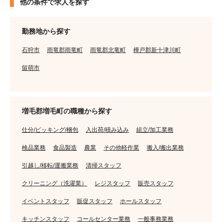
他の条件で求人を探す
勤務地から探す
石狩市
雨竜郡雨竜町
雨竜郡北竜町
樺戸郡新十津川町
留萌市
増毛郡増毛町の職種から探す
仕分/ピッキング/梱包
入出荷/積み込み
組立/加工業務
検品業務
食品製造
農業
その他軽作業
搬入/搬出業務
引越し/移転/運搬業務
清掃スタッフ
クリーニング（洗濯業）
レジスタッフ
販売スタッフ
イベントスタッフ
販促スタッフ
ホールスタッフ
キッチンスタッフ
コールセンター業務
一般事務業務