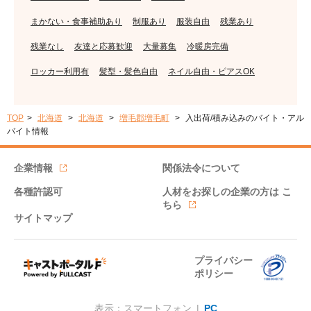
まかない・食事補助あり
制服あり
服装自由
残業あり
残業なし
友達と応募歓迎
大量募集
冷暖房完備
ロッカー利用有
髪型・髪色自由
ネイル自由・ピアスOK
TOP
北海道
北海道
増毛郡増毛町
入出荷/積み込みのバイト・アル
バイト情報
企業情報
関係法令について
各種許認可
人材をお探しの企業の方は
こ
ちら
サイトマップ
プライバシー
ポリシー
表示：スマートフォン |
PC