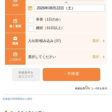
〜
日付
単発（1日のみ）
働く期間
継続（31日以上）
入出荷/積み込み (37)
選択
職種
選択してください
選択
こだわり
検索条件を
全てクリア
0
検索結果
中 1～0件を表示
北海道の市区町村から探す