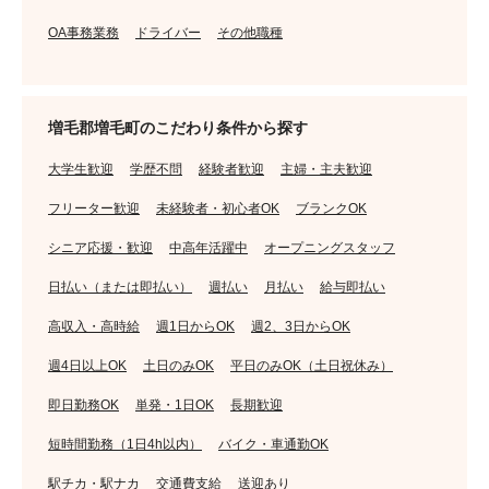
OA事務業務
ドライバー
その他職種
増毛郡増毛町のこだわり条件から探す
大学生歓迎
学歴不問
経験者歓迎
主婦・主夫歓迎
フリーター歓迎
未経験者・初心者OK
ブランクOK
シニア応援・歓迎
中高年活躍中
オープニングスタッフ
日払い（または即払い）
週払い
月払い
給与即払い
高収入・高時給
週1日からOK
週2、3日からOK
週4日以上OK
土日のみOK
平日のみOK（土日祝休み）
即日勤務OK
単発・1日OK
長期歓迎
短時間勤務（1日4h以内）
バイク・車通勤OK
駅チカ・駅ナカ
交通費支給
送迎あり