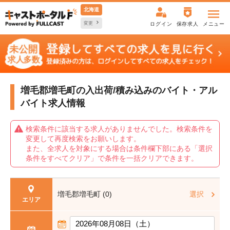
北海道
変更
ログイン
保存求人
メニュー
増毛郡増毛町の入出荷/積み込みの
バイト・アル
バイト求人情報
検索条件に該当する求人がありませんでした。検索条件を
変更して再度検索をお願いします。
また、全求人を対象にする場合は条件欄下部にある「選択
条件をすべてクリア」で条件を一括クリアできます。
増毛郡増毛町 (0)
選択
エリア