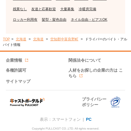
残業なし
友達と応募歓迎
大量募集
冷暖房完備
ロッカー利用有
髪型・髪色自由
ネイル自由・ピアスOK
TOP
北海道
北海道
空知郡中富良野町
ドライバーのバイト・アル
バイト情報
企業情報
関係法令について
各種許認可
人材をお探しの企業の方は
こ
ちら
サイトマップ
プライバシー
ポリシー
表示：スマートフォン |
PC
Copyright FULLCAST CO.,LTD. All rights reserved.