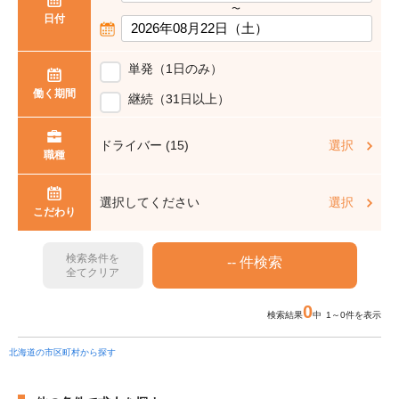
〜
日付
単発（1日のみ）
働く期間
継続（31日以上）
ドライバー (15)
選択
職種
選択してください
選択
こだわり
検索条件を
全てクリア
0
検索結果
中 1～0件を表示
北海道の市区町村から探す