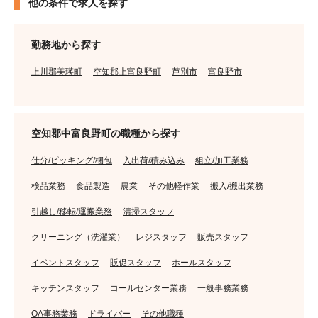
他の条件で求人を探す
勤務地から探す
上川郡美瑛町
空知郡上富良野町
芦別市
富良野市
空知郡中富良野町の職種から探す
仕分/ピッキング/梱包
入出荷/積み込み
組立/加工業務
検品業務
食品製造
農業
その他軽作業
搬入/搬出業務
引越し/移転/運搬業務
清掃スタッフ
クリーニング（洗濯業）
レジスタッフ
販売スタッフ
イベントスタッフ
販促スタッフ
ホールスタッフ
キッチンスタッフ
コールセンター業務
一般事務業務
OA事務業務
ドライバー
その他職種