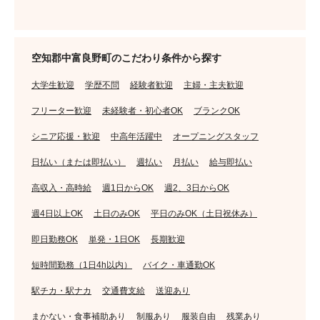
空知郡中富良野町のこだわり条件から探す
大学生歓迎
学歴不問
経験者歓迎
主婦・主夫歓迎
フリーター歓迎
未経験者・初心者OK
ブランクOK
シニア応援・歓迎
中高年活躍中
オープニングスタッフ
日払い（または即払い）
週払い
月払い
給与即払い
高収入・高時給
週1日からOK
週2、3日からOK
週4日以上OK
土日のみOK
平日のみOK（土日祝休み）
即日勤務OK
単発・1日OK
長期歓迎
短時間勤務（1日4h以内）
バイク・車通勤OK
駅チカ・駅ナカ
交通費支給
送迎あり
まかない・食事補助あり
制服あり
服装自由
残業あり