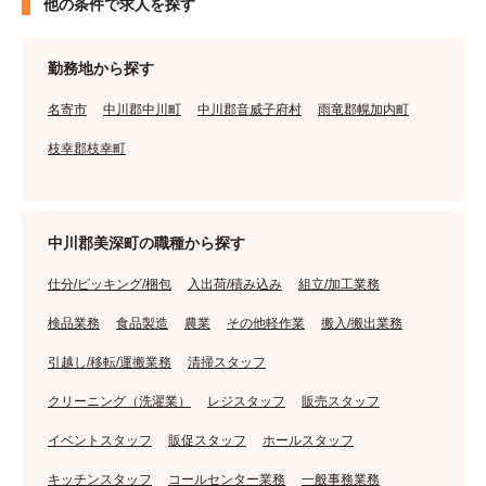
他の条件で求人を探す
勤務地から探す
名寄市
中川郡中川町
中川郡音威子府村
雨竜郡幌加内町
枝幸郡枝幸町
中川郡美深町の職種から探す
仕分/ピッキング/梱包
入出荷/積み込み
組立/加工業務
検品業務
食品製造
農業
その他軽作業
搬入/搬出業務
引越し/移転/運搬業務
清掃スタッフ
クリーニング（洗濯業）
レジスタッフ
販売スタッフ
イベントスタッフ
販促スタッフ
ホールスタッフ
キッチンスタッフ
コールセンター業務
一般事務業務