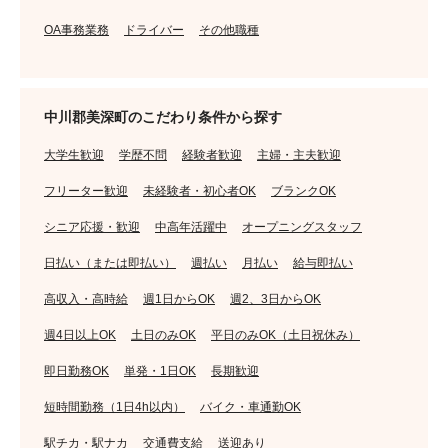
OA事務業務
ドライバー
その他職種
中川郡美深町のこだわり条件から探す
大学生歓迎
学歴不問
経験者歓迎
主婦・主夫歓迎
フリーター歓迎
未経験者・初心者OK
ブランクOK
シニア応援・歓迎
中高年活躍中
オープニングスタッフ
日払い（または即払い）
週払い
月払い
給与即払い
高収入・高時給
週1日からOK
週2、3日からOK
週4日以上OK
土日のみOK
平日のみOK（土日祝休み）
即日勤務OK
単発・1日OK
長期歓迎
短時間勤務（1日4h以内）
バイク・車通勤OK
駅チカ・駅ナカ
交通費支給
送迎あり