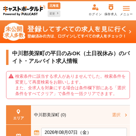
北海道
変更
ログイン
保存求人
メニュー
中川郡美深町の平日のみOK（土日祝休み）の
バ
イト・アルバイト求人情報
検索条件に該当する求人がありませんでした。検索条件を
変更して再度検索をお願いします。
また、全求人を対象にする場合は条件欄下部にある「選択
条件をすべてクリア」で条件を一括クリアできます。
中川郡美深町 (0)
選択
エリア