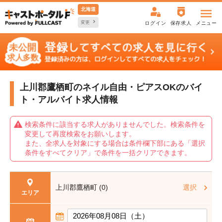
北海道
変更
ログイン
保存求人
メニュー
上川郡鷹栖町のネイル自由・ピアスOKの
バイ
ト・アルバイト求人情報
検索条件に該当する求人がありませんでした。検索条件を
変更して再度検索をお願いします。
また、全求人を対象にする場合は条件欄下部にある「選択
条件をすべてクリア」で条件を一括クリアできます。
上川郡鷹栖町 (0)
選択
エリア