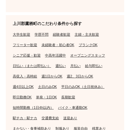
上川郡鷹栖町のこだわり条件から探す
大学生歓迎
学歴不問
経験者歓迎
主婦・主夫歓迎
フリーター歓迎
未経験者・初心者OK
ブランクOK
シニア応援・歓迎
中高年活躍中
オープニングスタッフ
日払い（または即払い）
週払い
月払い
給与即払い
高収入・高時給
週1日からOK
週2、3日からOK
週4日以上OK
土日のみOK
平日のみOK（土日祝休み）
即日勤務OK
単発・1日OK
長期歓迎
短時間勤務（1日4h以内）
バイク・車通勤OK
駅チカ・駅ナカ
交通費支給
送迎あり
まかない・食事補助あり
制服あり
服装自由
残業あり