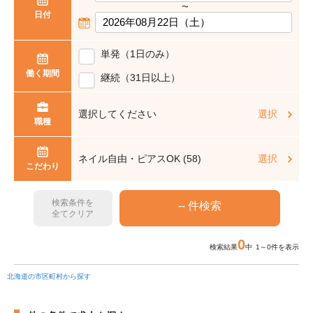
〜
日付
単発（1日のみ）
働く期間
継続（31日以上）
選択してください
選択
職種
ネイル自由・ピアスOK (58)
選択
こだわり
検索条件を
全てクリア
0
検索結果
中 1～0件を表示
北海道の市区町村から探す