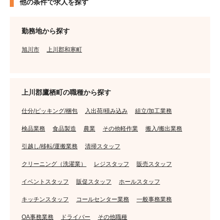
他の条件で求人を探す
勤務地から探す
旭川市
上川郡和寒町
上川郡鷹栖町の職種から探す
仕分/ピッキング/梱包
入出荷/積み込み
組立/加工業務
検品業務
食品製造
農業
その他軽作業
搬入/搬出業務
引越し/移転/運搬業務
清掃スタッフ
クリーニング（洗濯業）
レジスタッフ
販売スタッフ
イベントスタッフ
販促スタッフ
ホールスタッフ
キッチンスタッフ
コールセンター業務
一般事務業務
OA事務業務
ドライバー
その他職種