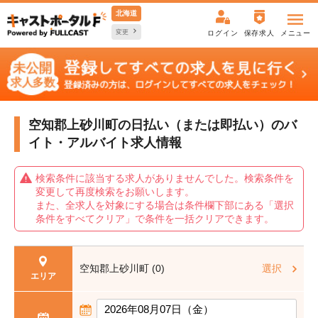
北海道
変更
ログイン
保存求人
メニュー
空知郡上砂川町の日払い（または即払い）の
バ
イト・アルバイト求人情報
検索条件に該当する求人がありませんでした。検索条件を
変更して再度検索をお願いします。
また、全求人を対象にする場合は条件欄下部にある「選択
条件をすべてクリア」で条件を一括クリアできます。
空知郡上砂川町 (0)
選択
エリア