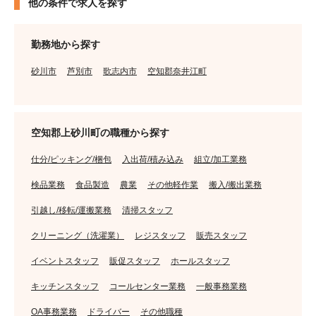
他の条件で求人を探す
勤務地から探す
砂川市
芦別市
歌志内市
空知郡奈井江町
空知郡上砂川町の職種から探す
仕分/ピッキング/梱包
入出荷/積み込み
組立/加工業務
検品業務
食品製造
農業
その他軽作業
搬入/搬出業務
引越し/移転/運搬業務
清掃スタッフ
クリーニング（洗濯業）
レジスタッフ
販売スタッフ
イベントスタッフ
販促スタッフ
ホールスタッフ
キッチンスタッフ
コールセンター業務
一般事務業務
OA事務業務
ドライバー
その他職種