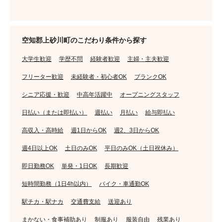
空知郡上砂川町のこだわり条件から探す
大学生歓迎
学歴不問
経験者歓迎
主婦・主夫歓迎
フリーター歓迎
未経験者・初心者OK
ブランクOK
シニア応援・歓迎
中高年活躍中
オープニングスタッフ
日払い（または即払い）
週払い
月払い
給与即払い
高収入・高時給
週1日からOK
週2、3日からOK
週4日以上OK
土日のみOK
平日のみOK（土日祝休み）
即日勤務OK
単発・1日OK
長期歓迎
短時間勤務（1日4h以内）
バイク・車通勤OK
駅チカ・駅ナカ
交通費支給
送迎あり
まかない・食事補助あり
制服あり
服装自由
残業あり